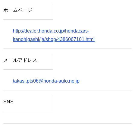
ホームページ
http://dealer.honda.co.jp/hondacars-
itanohigashi/ja/shop/4386067101.html
メールアドレス
takasi.pts06@honda-auto.ne.jp
SNS